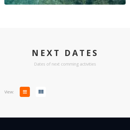
NEXT DATES
Dates of next comming activities
View: