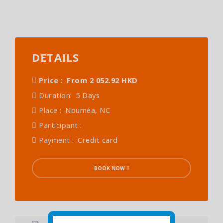
DETAILS
Price :
From 2 052.92 HKD
Duration:
5 Days
Place :
Nouméa, NC
Participant :
Payment :
Credit card
BOOK NOW