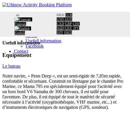
Home
en
HKD
EUR
Booking
USD
AUD
CAD
GBP
CHF
Français
Calendar
Home
/
NZD
CNY
JPY
Information
Usefull information
XPF
HKD
English
About
Usefull information
Usefull information
Facebook
Contact
Equipement
Le bateau
Notre navire, « Penn Deep », est un semi-rigide de 7,85m rapide,
confortable et sécurisant. Construit en Bretagne par le chantier Pro
Marine, ce Manta 795 est spécialement équipé pour l'activité avec
un hors bord V6 Yamaha de 300 chevaux, il est taillé pour
l'aventure. De plus, il est équipé de tout le matériel de sécurité
nécessaire à l’activité (oxygénothérapie, VHF marine, etc...) et
d’instruments électroniques de navigation (GPS, sondeur).