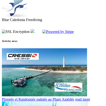
Blue Caledonia Freediving
Activity news
Plongée et Randonnée palmée au Phare Amédée
read more