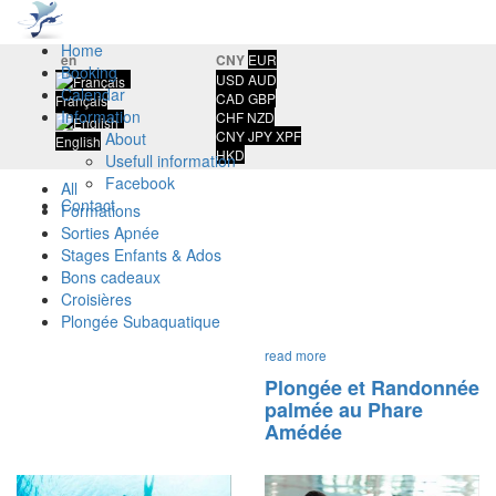
Home
en
CNY
EUR
Booking
USD
AUD
Calendar
CAD
GBP
Français
Information
CHF
NZD
CNY
JPY
XPF
About
English
HKD
Usefull information
Facebook
All
Contact
Formations
Sorties Apnée
Stages Enfants & Ados
Bons cadeaux
Croisières
Plongée Subaquatique
read more
Plongée et Randonnée
palmée au Phare
Amédée