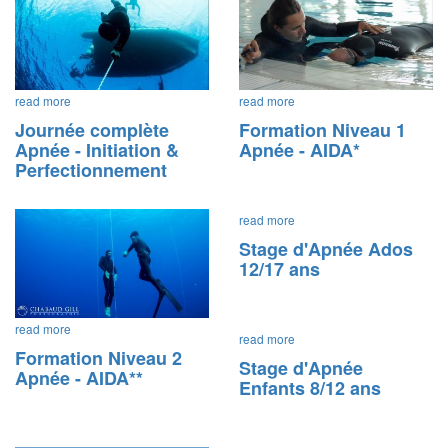
read more
read more
Journée complète
Formation Niveau 1
Apnée - Initiation &
Apnée - AIDA*
Perfectionnement
read more
Stage d'Apnée Ados
12/17 ans
read more
read more
Formation Niveau 2
Stage d'Apnée
Apnée - AIDA**
Enfants 8/12 ans