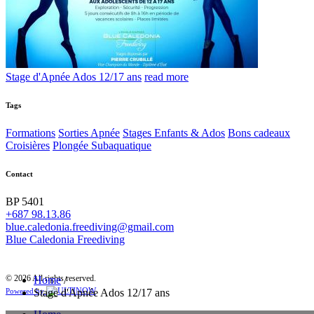
Stage d'Apnée Ados 12/17 ans
read more
Tags
Formations
Sorties Apnée
Stages Enfants & Ados
Bons cadeaux
Croisières
Plongée Subaquatique
Contact
BP 5401
+687 98.13.86
blue.caledonia.freediving@gmail.com
Blue Caledonia Freediving
© 2026 All rights reserved.
Home
/
Stage d'Apnée Ados 12/17 ans
Powered by