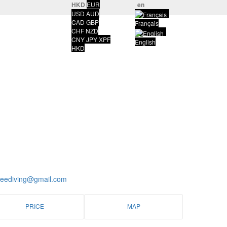
HKD
EUR
en
USD
AUD
CAD
GBP
Français
CHF
NZD
CNY
JPY
XPF
English
HKD
freediving@gmail.com
PRICE
MAP