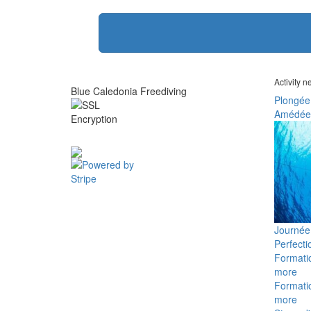
Activity 
Blue Caledonia Freediving
Plongée
Amédée
Journée 
Perfect
Formati
more
Formati
more