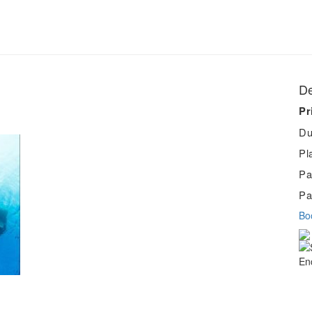
De
Pr
Du
Pl
Pa
Pa
Bo