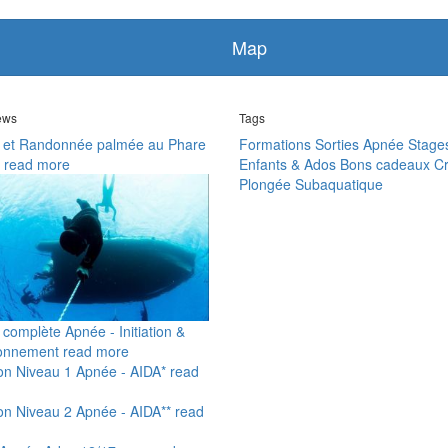
Map
news
Tags
 et Randonnée palmée au Phare
Formations
Sorties Apnée
Stage
read more
Enfants & Ados
Bons cadeaux
Cr
Plongée Subaquatique
complète Apnée - Initiation &
ionnement
read more
on Niveau 1 Apnée - AIDA*
read
on Niveau 2 Apnée - AIDA**
read