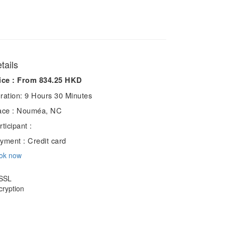
tails
ice :
From 834.25 HKD
ration:
9 Hours 30 Minutes
ace :
Nouméa, NC
rticipant :
yment :
Credit card
ok now