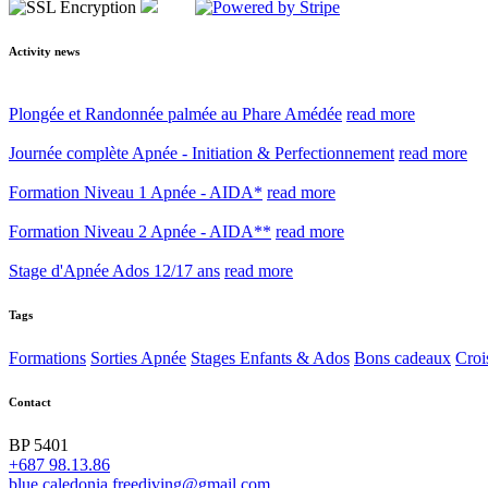
Activity news
Plongée et Randonnée palmée au Phare Amédée
read more
Journée complète Apnée - Initiation & Perfectionnement
read more
Formation Niveau 1 Apnée - AIDA*
read more
Formation Niveau 2 Apnée - AIDA**
read more
Stage d'Apnée Ados 12/17 ans
read more
Tags
Formations
Sorties Apnée
Stages Enfants & Ados
Bons cadeaux
Croi
Contact
BP 5401
+687 98.13.86
blue.caledonia.freediving@gmail.com