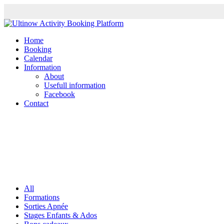
Home
Booking
Calendar
Information
About
Usefull information
Facebook
Contact
All
Formations
Sorties Apnée
Stages Enfants & Ados