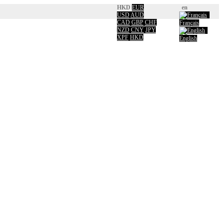
HKD
EUR
en
USD
AUD
CAD
GBP
CHF
Français
NZD
CNY
JPY
XPF
HKD
English