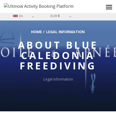
En
EUR
HOME
/
LEGAL INFORMATION
ABOUT
BLUE
CALEDONIA
FREEDIVING
Legal information