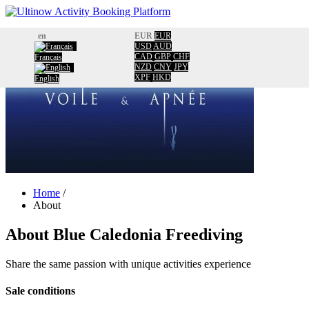
Home
en
EUR
EUR
Booking
USD
AUD
CAD
GBP
CHF
Français
Calendar
NZD
CNY
JPY
Information
XPF
HKD
English
About
Usefull information
Facebook
Contact
Home
/
About
About
Blue Caledonia Freediving
Share the same passion with unique activities experience
Sale conditions