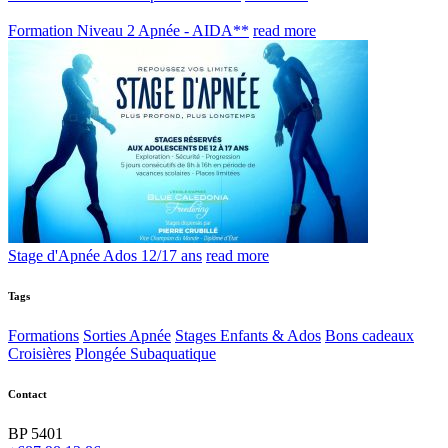
Formation Niveau 2 Apnée - AIDA**
read more
Stage d'Apnée Ados 12/17 ans
read more
Tags
Formations
Sorties Apnée
Stages Enfants & Ados
Bons cadeaux
Croisières
Plongée Subaquatique
Contact
BP 5401