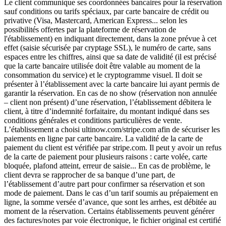
Le client communique ses coordonnées bancaires pour la réservation
sauf conditions ou tarifs spéciaux, par carte bancaire de crédit ou
privative (Visa, Mastercard, American Express... selon les
possibilités offertes par la plateforme de réservation de
l'établissement) en indiquant directement, dans la zone prévue à cet
effet (saisie sécurisée par cryptage SSL), le numéro de carte, sans
espaces entre les chiffres, ainsi que sa date de validité (il est précisé
que la carte bancaire utilisée doit être valable au moment de la
consommation du service) et le cryptogramme visuel. Il doit se
présenter à l’établissement avec la carte bancaire lui ayant permis de
garantir la réservation. En cas de no show (réservation non annulée
– client non présent) d’une réservation, l’établissement débitera le
client, à titre d’indemnité forfaitaire, du montant indiqué dans ses
conditions générales et conditions particulières de vente.
L’établissement a choisi ultinow.com/stripe.com afin de sécuriser les
paiements en ligne par carte bancaire. La validité de la carte de
paiement du client est vérifiée par stripe.com. Il peut y avoir un refus
de la carte de paiement pour plusieurs raisons : carte volée, carte
bloquée, plafond atteint, erreur de saisie... En cas de problème, le
client devra se rapprocher de sa banque d’une part, de
l’établissement d’autre part pour confirmer sa réservation et son
mode de paiement. Dans le cas d’un tarif soumis au prépaiement en
ligne, la somme versée d’avance, que sont les arrhes, est débitée au
moment de la réservation. Certains établissements peuvent générer
des factures/notes par voie électronique, le fichier original est certifié