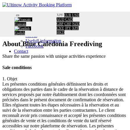
Home
en
XPF
EUR
USD
Booking
AUD
CAD
GBP
CHF
NZD
Français
Calendar
Home
/
CNY
JPY
XPF
Information
About
HKD
English
About
Usefull information
About
Blue Caledonia Freediving
Facebook
Contact
Share the same passion with unique activities experience
Sale conditions
1. Objet
Les présentes conditions générales définissent les droits et
obligations des parties dans le cadre de la réservation à distance de
services proposés par notre établissement dont les coordonnées sont
précisées dans le présent document de confirmation de réservation.
Elles régissent toutes les étapes nécessaires à la réservation et au
suivi de la réservation entre les parties contractantes. Le client
reconnaît avoir pris connaissance et accepté les présentes conditions
générales de vente et les conditions de vente du tarif réservé
accessibles sur notre plateforme de réservation. Les présentes