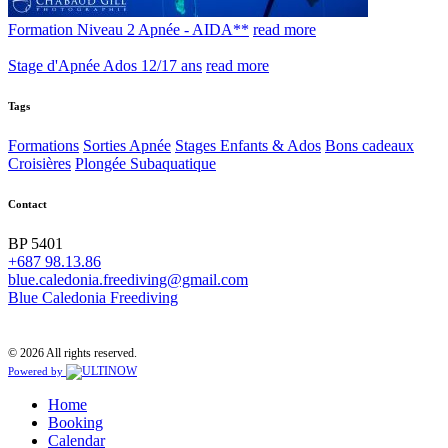
Formation Niveau 2 Apnée - AIDA**
read more
Stage d'Apnée Ados 12/17 ans
read more
Tags
Formations
Sorties Apnée
Stages Enfants & Ados
Bons cadeaux
Croisières
Plongée Subaquatique
Contact
BP 5401
+687 98.13.86
blue.caledonia.freediving@gmail.com
Blue Caledonia Freediving
© 2026 All rights reserved.
Powered by
Home
Booking
Calendar