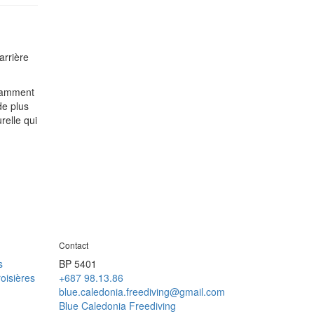
arrière
otamment
de plus
relle qui
Contact
s
BP 5401
oisières
+687 98.13.86
blue.caledonia.freediving@gmail.com
Blue Caledonia Freediving