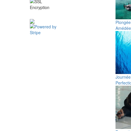
Plongée
Amédée
Journée 
Perfect