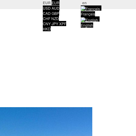
EUR
EUR
en
USD
AUD
CAD
GBP
Français
CHF
NZD
CNY
JPY
XPF
English
HKD