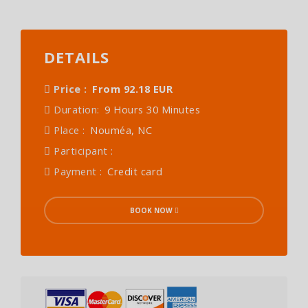
DETAILS
Price :
From 92.18 EUR
Duration:
9 Hours 30 Minutes
Place :
Nouméa, NC
Participant :
Payment :
Credit card
BOOK NOW