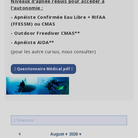
Niveaux d'apnée requis pour accéder à
l'autonomie :
- Apnéiste Confirmée Eau Libre + RIFAA
(FFESSM) ou CMAS
- Outdoor Freediver CMAS**
- Apnéiste AIDA**
(pour les autre cursus, nous consulter)
Questionnaire Médical.pdf
Timezone :
Previous Month
August
2026