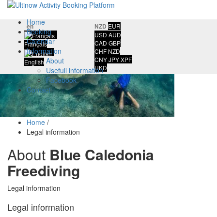
Home
en
NZD
EUR
Booking
USD
AUD
Calendar
CAD
GBP
Français
Information
CHF
NZD
CNY
JPY
XPF
About
English
HKD
Usefull information
Facebook
Contact
Home
/
Legal information
About
Blue Caledonia
Freediving
Legal information
Legal information