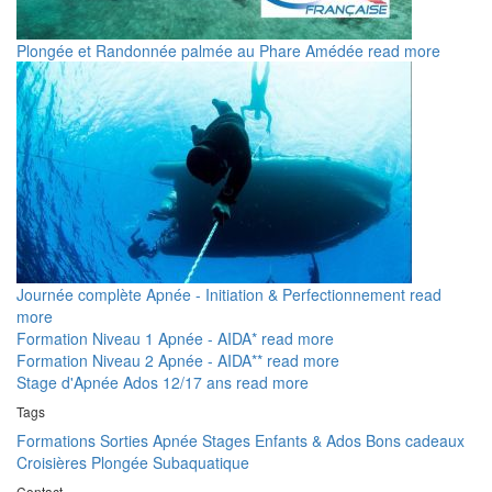
Plongée et Randonnée palmée au Phare Amédée
read more
Journée complète Apnée - Initiation & Perfectionnement
read
more
Formation Niveau 1 Apnée - AIDA*
read more
Formation Niveau 2 Apnée - AIDA**
read more
Stage d'Apnée Ados 12/17 ans
read more
Tags
Formations
Sorties Apnée
Stages Enfants & Ados
Bons cadeaux
Croisières
Plongée Subaquatique
Contact