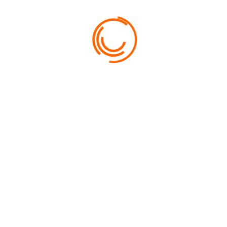
l'apnée en mer : 2h00
- Pause repas sur l'îlot Amédée
- Séances d'explorations en plongée libre (tombant, épave,
récif, passe, ...)
6 personnes maximum par moniteur
Matériel d'apnée à prévoir : combinaison, palmes (ou
monopalme), masque, ceinture de plombs, tuba
Location de combinaison en option (+1000 cfp), autre
matériel fournit gratuitement sur demande (à préciser lors de
la réservation en indiquant les tailles).
Départ à 7h00 de Port du Sud - Retour à 16h30
Âge minimum pour participer à la sortie : 16 ans
PRIX