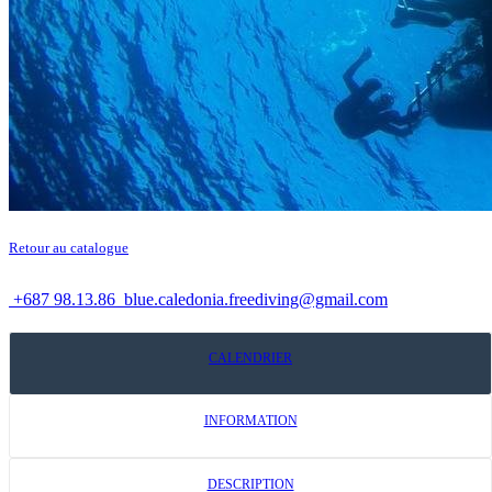
Retour au catalogue
+687 98.13.86
blue.caledonia.freediving@gmail.com
CALENDRIER
INFORMATION
DESCRIPTION