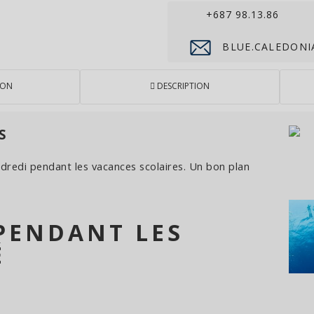
+687 98.13.86
BLUE.CALEDONI
ION
DESCRIPTION
S
ndredi pendant les vacances scolaires. Un bon plan
 PENDANT LES
É