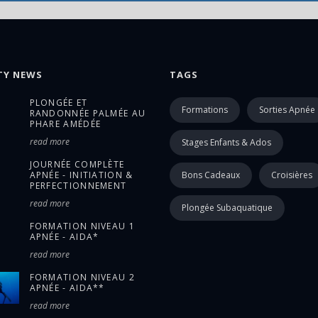
TY NEWS
TAGS
PLONGÉE ET
Formations
Sorties Apnée
RANDONNÉE PALMÉE AU
PHARE AMÉDÉE
read more
Stages Enfants & Ados
JOURNÉE COMPLÈTE
APNÉE - INITIATION &
Bons Cadeaux
Croisières
PERFECTIONNEMENT
read more
Plongée Subaquatique
FORMATION NIVEAU 1
APNÉE - AIDA*
read more
FORMATION NIVEAU 2
APNÉE - AIDA**
read more