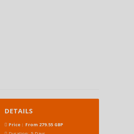
DETAILS
Price :
From 279.55 GBP
Duration:
5 Days