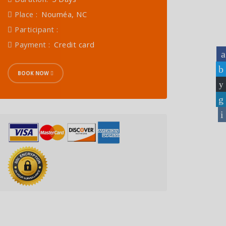
Place :
Nouméa, NC
Participant :
Payment :
Credit card
BOOK NOW