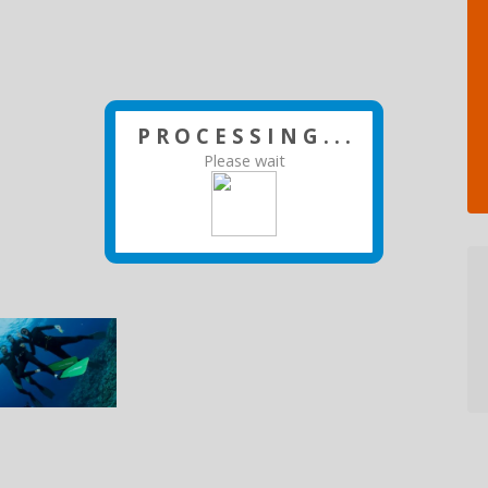
P R O C E S S I N G . . .
Please wait