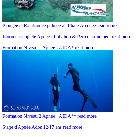
Plongée et Randonnée palmée au Phare Amédée
read more
Journée complète Apnée - Initiation & Perfectionnement
read more
Formation Niveau 1 Apnée - AIDA*
read more
Formation Niveau 2 Apnée - AIDA**
read more
Stage d'Apnée Ados 12/17 ans
read more