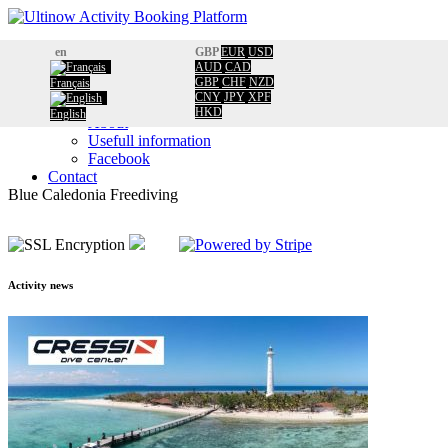
Home
en
GBP
EUR
USD
Booking
AUD
CAD
GBP
CHF
NZD
Français
Calendar
CNY
JPY
XPF
Information
HKD
English
About
Usefull information
Facebook
Contact
Blue Caledonia Freediving
Activity news