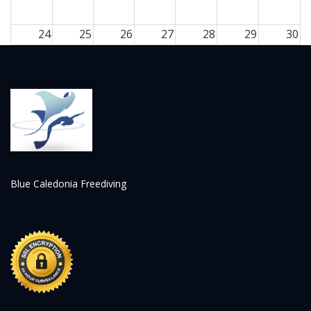
24
25
26
27
28
29
30
31
1
2
3
4
5
6
Blue Caledonia Freediving