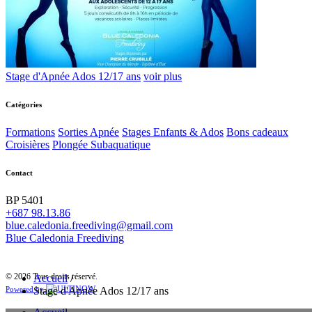
Stage d'Apnée Ados 12/17 ans
voir plus
Catégories
Formations
Sorties Apnée
Stages Enfants & Ados
Bons cadeaux
Croisières
Plongée Subaquatique
Contact
BP 5401
+687 98.13.86
blue.caledonia.freediving@gmail.com
Blue Caledonia Freediving
© 2026 Tous droits réservé.
Accueil
/
Stage d'Apnée Ados 12/17 ans
Powered by