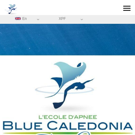
En
XPF