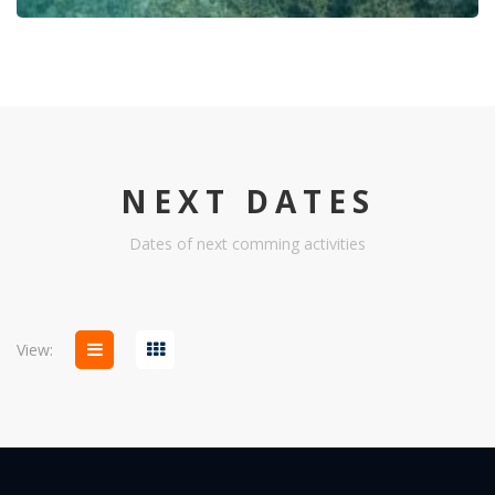
NEXT DATES
Dates of next comming activities
View: