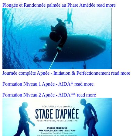
Plongée et Randonnée palmée au Phare Amédée
read more
Journée complète Apnée - Initiation & Perfectionnement
read more
Formation Niveau 1 Apnée - AIDA*
read more
Formation Niveau 2 Apnée - AIDA**
read more