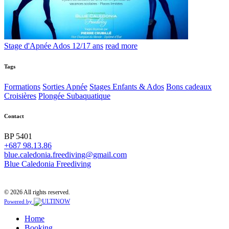
Stage d'Apnée Ados 12/17 ans
read more
Tags
Formations
Sorties Apnée
Stages Enfants & Ados
Bons cadeaux
Croisières
Plongée Subaquatique
Contact
BP 5401
+687 98.13.86
blue.caledonia.freediving@gmail.com
Blue Caledonia Freediving
© 2026 All rights reserved.
Powered by
Home
Booking