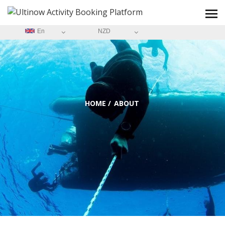
En
NZD
HOME
/
ABOUT