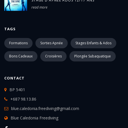
STAGE D'APNÉE ADOS 12/17 ANS
read more
TAGS
Formations
Sorties Apnée
Stages Enfants & Ados
Bons Cadeaux
Croisières
Plongée Subaquatique
CONTACT
BP 5401
+687 98.13.86
blue.caledonia.freediving@gmail.com
Blue Caledonia Freediving