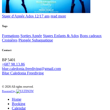
Stage d'Apnée Ados 12/17 ans
read more
Tags
Formations
Sorties Apnée
Stages Enfants & Ados
Bons cadeaux
Croisières
Plongée Subaquatique
Contact
BP 5401
+687 98.13.86
blue.caledonia.freediving@gmail.com
Blue Caledonia Freediving
© 2026 All rights reserved.
Powered by
Home
Booking
Calendar