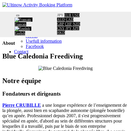
Home
en
JPY
EUR
USD
Booking
AUD
CAD
GBP
CHF
NZD
Français
Calendar
Home
/
CNY
JPY
XPF
Information
About
HKD
English
About
Usefull information
About
Facebook
Contact
Blue Caledonia Freediving
Notre équipe
Fondateurs et dirigeants
Pierre CRUBILLE
a une longue expérience de l’enseignement de
la plongée, aussi bien en scaphandre autonome (plongée bouteille)
qu’en apnée. Professionnel depuis 2007, il s'est progressivement
spécialisé en apnée, d'abord au sein de différentes structures pour
lesquelles il a travaillé, puis par le biais de son entreprise