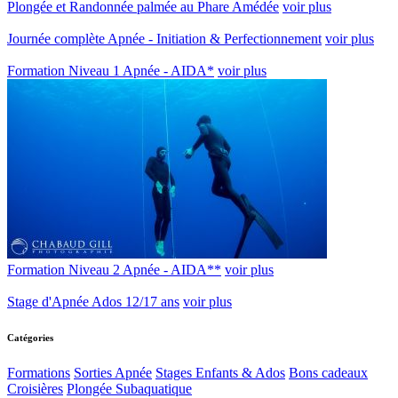
Plongée et Randonnée palmée au Phare Amédée
voir plus
Journée complète Apnée - Initiation & Perfectionnement
voir plus
Formation Niveau 1 Apnée - AIDA*
voir plus
Formation Niveau 2 Apnée - AIDA**
voir plus
Stage d'Apnée Ados 12/17 ans
voir plus
Catégories
Formations
Sorties Apnée
Stages Enfants & Ados
Bons cadeaux
Croisières
Plongée Subaquatique