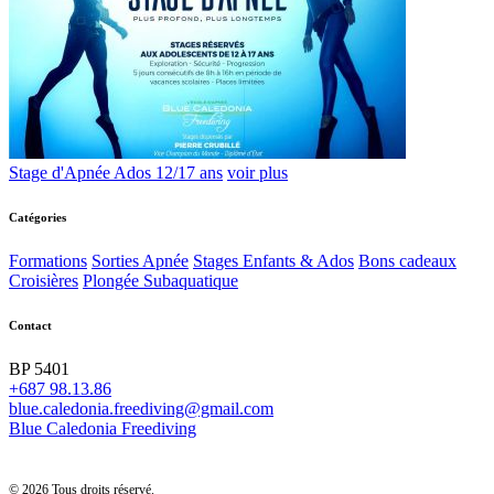
Stage d'Apnée Ados 12/17 ans
voir plus
Catégories
Formations
Sorties Apnée
Stages Enfants & Ados
Bons cadeaux
Croisières
Plongée Subaquatique
Contact
BP 5401
+687 98.13.86
blue.caledonia.freediving@gmail.com
Blue Caledonia Freediving
© 2026 Tous droits réservé.