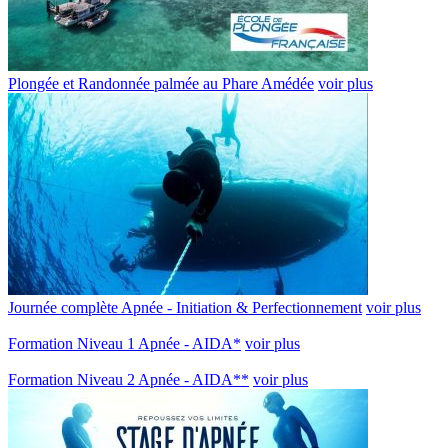
Plongée et Randonnée palmée au Phare Amédée
voir plus
Journée complète Apnée - Initiation & Perfectionnement
voir plus
Formation Niveau 1 Apnée - AIDA*
voir plus
Formation Niveau 2 Apnée - AIDA**
voir plus