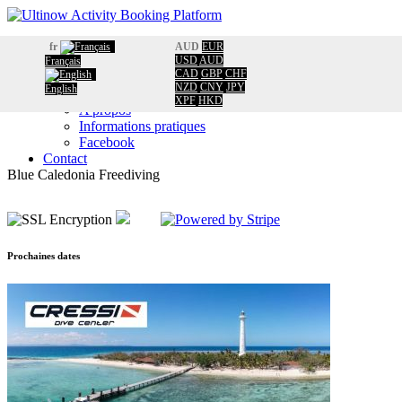
Accueil
fr
AUD
EUR
Réservation
USD
AUD
Français
CAD
GBP
CHF
Calendrier
NZD
CNY
JPY
English
Information
XPF
HKD
A propos
Informations pratiques
Facebook
Contact
Blue Caledonia Freediving
Prochaines dates