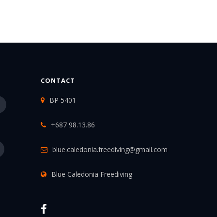
CONTACT
BP 5401
+687 98.13.86
blue.caledonia.freediving@gmail.com
Blue Caledonia Freediving