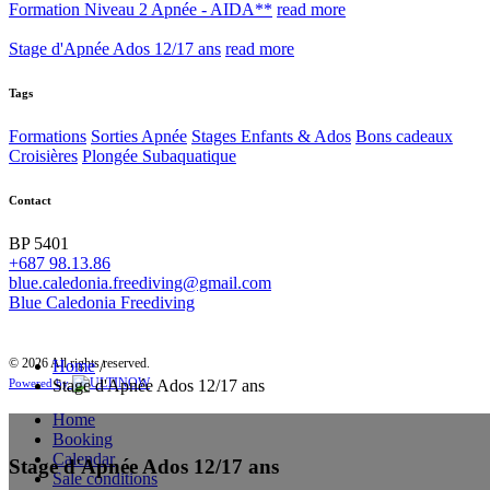
Formation Niveau 2 Apnée - AIDA**
read more
Stage d'Apnée Ados 12/17 ans
read more
Tags
Formations
Sorties Apnée
Stages Enfants & Ados
Bons cadeaux
Croisières
Plongée Subaquatique
Contact
BP 5401
+687 98.13.86
blue.caledonia.freediving@gmail.com
Blue Caledonia Freediving
© 2026 All rights reserved.
Home
/
Stage d'Apnée Ados 12/17 ans
Powered by
Home
Booking
Calendar
Stage d'Apnée Ados 12/17 ans
Sale conditions