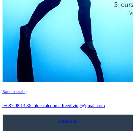
Back to catalog
+687 98.13.86
blue.caledonia.freediving@gmail.com
CALENDAR