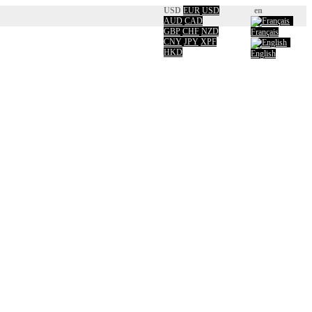
USD
EUR
USD
en
AUD
CAD
GBP
CHF
NZD
Français
CNY
JPY
XPF
HKD
English