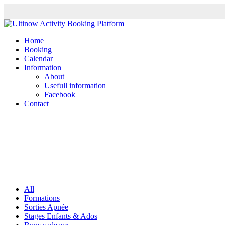
Home
Booking
Calendar
Information
About
Usefull information
Facebook
Contact
All
Formations
Sorties Apnée
Stages Enfants & Ados