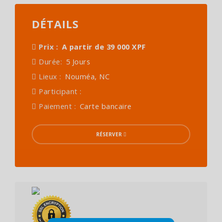
DÉTAILS
Prix :
A partir de 39 000 XPF
Durée:
5 Jours
Lieux :
Nouméa, NC
Participant :
Paiement :
Carte bancaire
RÉSERVER