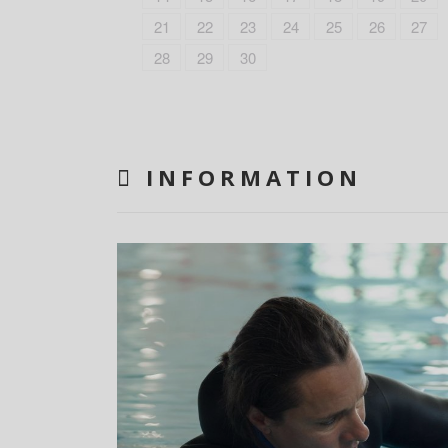
21
22
23
24
25
26
27
28
29
30
INFORMATION