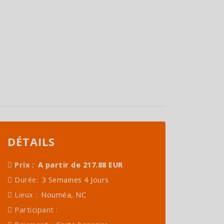
DÉTAILS
Prix :
A partir de 217.88 EUR
Durée:
3 Semaines 4 Jours
Lieux :
Nouméa, NC
Participant :