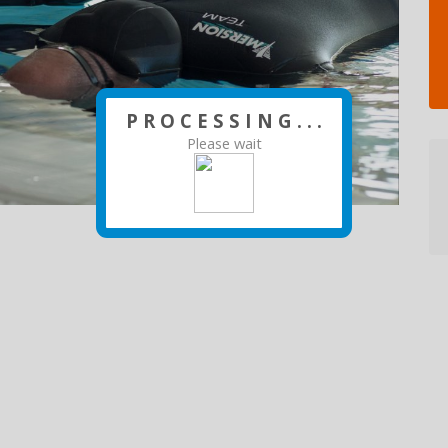
P R O C E S S I N G . . .
Please wait