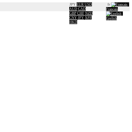
JPY
EUR
USD
fr
AUD
CAD
Français
GBP
CHF
NZD
CNY
JPY
XPF
English
HKD