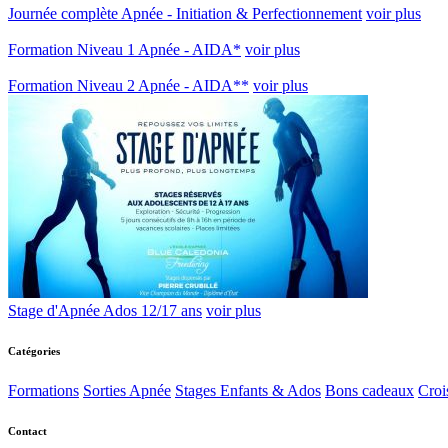
Journée complète Apnée - Initiation & Perfectionnement
voir plus
Formation Niveau 1 Apnée - AIDA*
voir plus
Formation Niveau 2 Apnée - AIDA**
voir plus
Stage d'Apnée Ados 12/17 ans
voir plus
Catégories
Formations
Sorties Apnée
Stages Enfants & Ados
Bons cadeaux
Croi
Contact