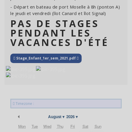
- Départ en bateau de port Moselle à 8h (ponton A)
le jeudi et vendredi (îlot Canard et îlot Signal)
PAS DE STAGES
PENDANT LES
VACANCES D'ÉTÉ
Stage_Enfant_1er_sem_2021.pdf
Timezone :
Previous Month
August
2026
Mon
Tue
Wed
Thu
Fri
Sat
Sun