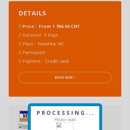
DETAILS
Price :
From 1 766.04 CNY
Duration:
5 Days
Place :
Nouméa, NC
Participant :
Payment :
Credit card
BOOK NOW
P R O C E S S I N G . . .
Please wait