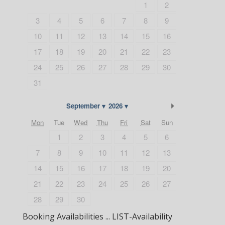
1
2
3
4
5
6
7
8
9
10
11
12
13
14
15
16
17
18
19
20
21
22
23
24
25
26
27
28
29
30
31
Next Month
September
2026
Mon
Tue
Wed
Thu
Fri
Sat
Sun
1
2
3
4
5
6
7
8
9
10
11
12
13
14
15
16
17
18
19
20
21
22
23
24
25
26
27
28
29
30
Booking Availabilities ... LIST-Availability