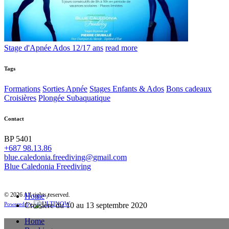
Stage d'Apnée Ados 12/17 ans
read more
Tags
Formations
Sorties Apnée
Stages Enfants & Ados
Bons cadeaux
Croisières
Plongée Subaquatique
Contact
BP 5401
+687 98.13.86
blue.caledonia.freediving@gmail.com
Blue Caledonia Freediving
© 2026 All rights reserved.
Home
/
Croisière du 10 au 13 septembre 2020
Powered by
Home