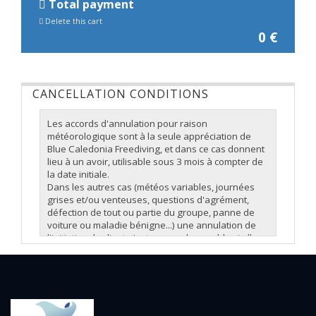
Total payment
Delete this cart
0
€
CANCELLATION CONDITIONS
Les accords d'annulation pour raison
météorologique sont à la seule appréciation de
Blue Caledonia Freediving
, et dans ce cas donnent
lieu à un avoir, utilisable sous 3 mois à compter de
la date initiale.
Dans les autres cas (météos variables, journées
grises et/ou venteuses, questions d'agrément,
défection de tout ou partie du groupe, panne de
voiture ou maladie bénigne...) une annulation de
l'initiative du client n'est pas remboursable si elle
advient à moins de 48h du rendez-vous. A plus de
48h d'anticipation, la réservation peut donner lieu
à un avoir, utilisable sous 3 mois à compter de la
date initiale de la prestation.