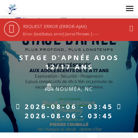
En
XPF
REQUEST ERROR (ERROR-AJAX)
HOME
/
STAGE D'APNÉE ADOS 12/17 ANS
Error: [textStatus: error] [errorThrown: ] -----
STAGE D'APNÉE ADOS
12/17 ANS
NOUMÉA, NC
2026-08-06 - 03:45
2026-08-06 - 03:45