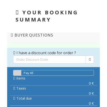
YOUR BOOKING
SUMMARY
BUYER QUESTIONS
I have a discount code for order ?
Pay All
Items
0
€
Taxes
0
€
Total due
0
€