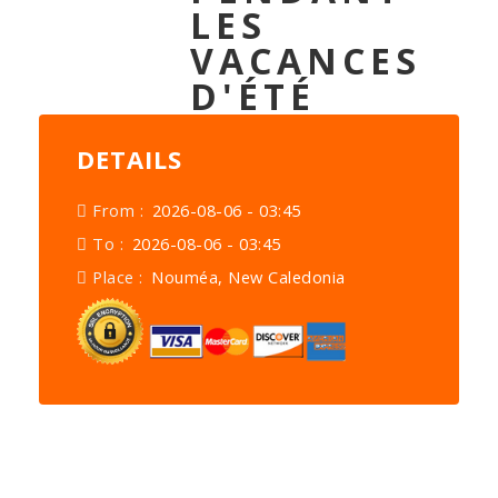
LES
VACANCES
D'ÉTÉ
DETAILS
From :
2026-08-06 - 03:45
To :
2026-08-06 - 03:45
Place :
Nouméa, New Caledonia