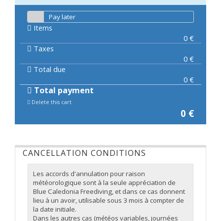
Pay later
Items
0
€
Taxes
0
€
Total due
0
€
Total payment
Delete this cart
0
€
CANCELLATION CONDITIONS
Les accords d'annulation pour raison
météorologique sont à la seule appréciation de
Blue Caledonia Freediving
, et dans ce cas donnent
lieu à un avoir, utilisable sous 3 mois à compter de
la date initiale.
Dans les autres cas (météos variables, journées