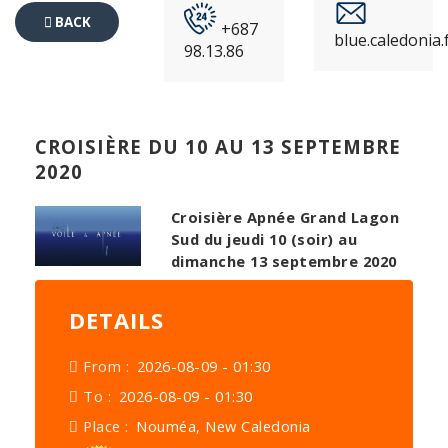
BACK
+687
blue.caledonia
98.13.86
TO
EVENTS
CROISIÈRE DU 10 AU 13 SEPTEMBRE
2020
Croisière Apnée Grand Lagon
Sud du jeudi 10 (soir) au
dimanche 13 septembre 2020
DETAILS
From :
2026-08-09 - 01:30
To :
2026-08-09 - 01:30
Place :
Nouméa, New Caledonia