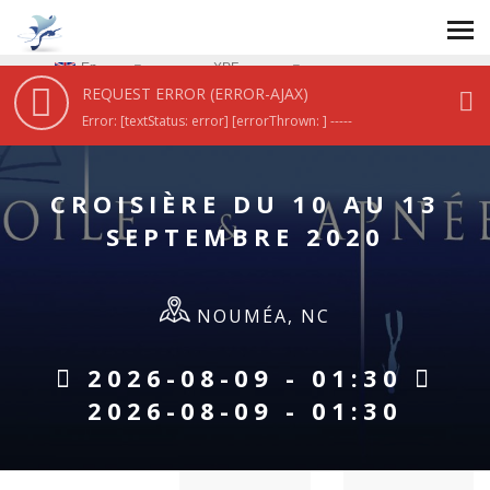
En
XPF
REQUEST ERROR (ERROR-AJAX)
HOME
/
CROISIÈRE DU 10 AU 13 SEPTEMBRE 2020
Error: [textStatus: error] [errorThrown: ] -----
CROISIÈRE DU 10 AU 13
SEPTEMBRE 2020
NOUMÉA, NC
2026-08-09 - 01:30
2026-08-09 - 01:30