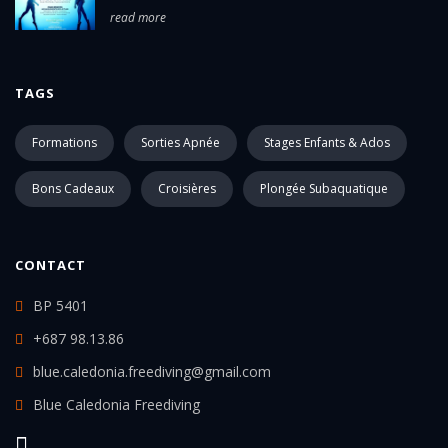
read more
TAGS
Formations
Sorties Apnée
Stages Enfants & Ados
Bons Cadeaux
Croisières
Plongée Subaquatique
CONTACT
BP 5401
+687 98.13.86
blue.caledonia.freediving@gmail.com
Blue Caledonia Freediving