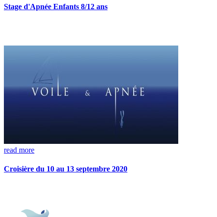
Stage d'Apnée Enfants 8/12 ans
read more
Croisière du 10 au 13 septembre 2020