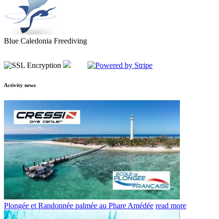
Blue Caledonia Freediving
Activity news
Plongée et Randonnée palmée au Phare Amédée
read more