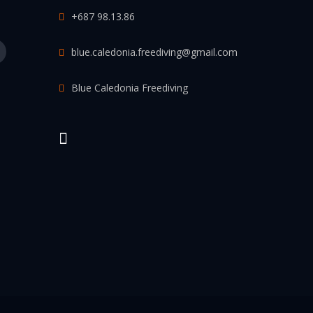
+687 98.13.86
blue.caledonia.freediving@gmail.com
Blue Caledonia Freediving